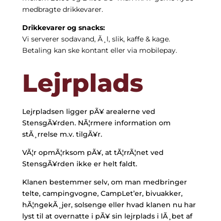
medbragte drikkevarer.
Drikkevarer og snacks:
Vi serverer sodavand, Ã¸l, slik, kaffe & kage.
Betaling kan ske kontant eller via mobilepay.
Lejrplads
Lejrpladsen ligger pÃ¥ arealerne ved
StensgÃ¥rden. NÃ¦rmere information om
stÃ¸rrelse m.v. tilgÃ¥r.
VÃ¦r opmÃ¦rksom pÃ¥, at tÃ¦rrÃ¦net ved
StensgÃ¥rden ikke er helt faldt.
Klanen bestemmer selv, om man medbringer
telte, campingvogne, CampLet’er, bivuakker,
hÃ¦ngekÃ¸jer, solsenge eller hvad klanen nu har
lyst til at overnatte i pÃ¥ sin lejrplads i lÃ¸bet af