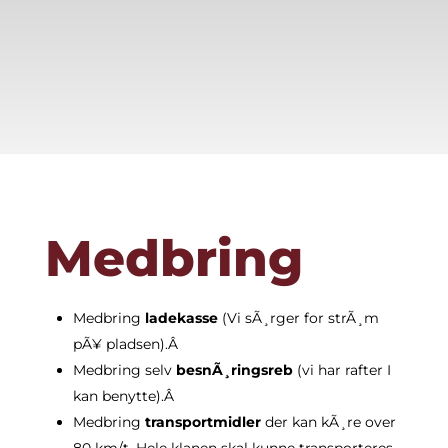
Medbring
Medbring
ladekasse
(Vi sÃ¸rger for strÃ¸m
pÃ¥ pladsen).Â
Medbring selv
besnÃ¸ringsreb
(vi har rafter I
FORSIDE
kan benytte).Â
Medbring
transportmidler
der kan kÃ¸re over
KONCEPTET
80 km/t.
Hele klanen skal kunne transporteres