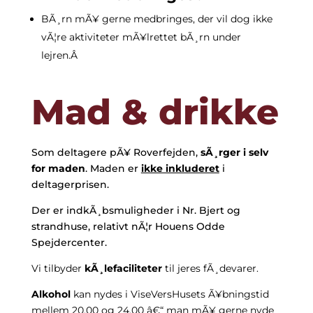
BÃ¸rn mÃ¥ gerne medbringes, der vil dog ikke
vÃ¦re aktiviteter mÃ¥lrettet bÃ¸rn under
lejren.Â
Mad & drikke
Som deltagere pÃ¥ Roverfejden,
sÃ¸rger i selv
for maden
. Maden er
ikke inkluderet
i
deltagerprisen.
Der er indkÃ¸bsmuligheder i Nr. Bjert og
strandhuse, relativt nÃ¦r Houens Odde
Spejdercenter.
Vi tilbyder
kÃ¸lefaciliteter
til jeres fÃ¸devarer.
Alkohol
kan nydes i ViseVersHusets Ã¥bningstid
mellem 20.00 og 24.00 â€“ man mÃ¥ gerne nyde