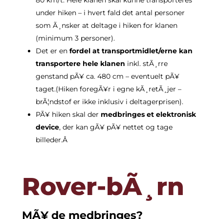
under hiken – i hvert fald det antal personer
som Ã¸nsker at deltage i hiken for klanen
VIGTIG
(minimum 3 personer).
INFORMATION
Det er en
fordel at transportmidlet/erne kan
transportere hele klanen
inkl. stÃ¸rre
genstand pÃ¥ ca. 480 cm – eventuelt pÃ¥
taget.(Hiken foregÃ¥r i egne kÃ¸retÃ¸jer –
brÃ¦ndstof er ikke inklusiv i deltagerprisen).
PÃ¥ hiken skal der
medbringes et elektronisk
device
, der kan gÃ¥ pÃ¥ nettet og tage
billeder.Â
Rover-bÃ¸rn
MÃ¥ de medbringes?