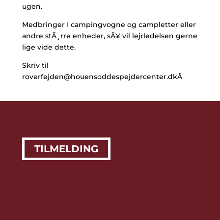
ugen.
Medbringer I campingvogne og campletter eller
andre stÃ¸rre enheder, sÃ¥ vil lejrledelsen gerne
lige vide dette.
Skriv til
roverfejden@houensoddespejdercenter.dk
Â
TILMELDING